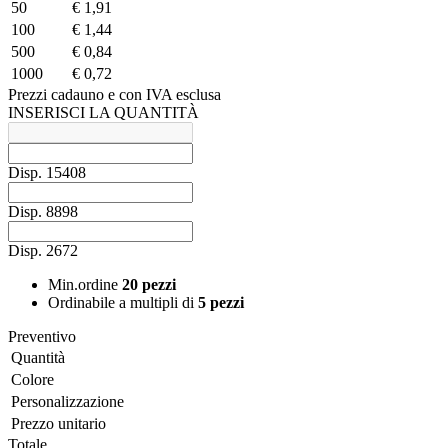
50
€ 1,91
100
€ 1,44
500
€ 0,84
1000
€ 0,72
Prezzi cadauno e con IVA esclusa
INSERISCI LA QUANTITÀ
Disp.
15408
Disp.
8898
Disp.
2672
Min.ordine
20 pezzi
Ordinabile a
multipli di
5 pezzi
Preventivo
Quantità
Colore
Personalizzazione
Prezzo unitario
Totale