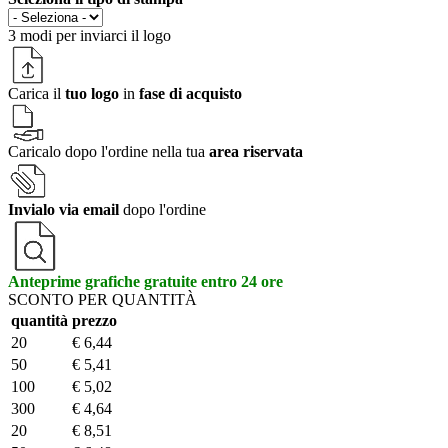
3 modi per
inviarci il logo
Carica il
tuo logo
in
fase di acquisto
Caricalo dopo l'ordine nella tua
area riservata
Invialo via email
dopo l'ordine
Anteprime grafiche gratuite entro 24 ore
SCONTO PER QUANTITÀ
quantità
prezzo
20
€ 6,44
50
€ 5,41
100
€ 5,02
300
€ 4,64
20
€ 8,51