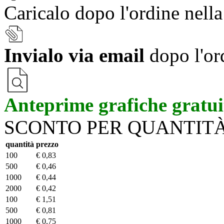
Caricalo dopo l'ordine nell
Invialo via email
dopo l'or
Anteprime grafiche gratui
SCONTO PER QUANTIT
quantità
prezzo
100
€ 0,83
500
€ 0,46
1000
€ 0,44
2000
€ 0,42
100
€ 1,51
500
€ 0,81
1000
€ 0,75